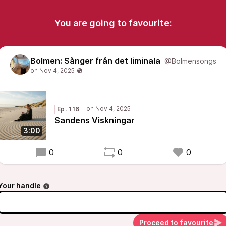
You are going to favourite:
Bolmen: Sånger från det liminala
@Bolmensongs
Ep. 116
Sandens Viskningar
3:00
0
0
0
Your handle
Proceed to favourite