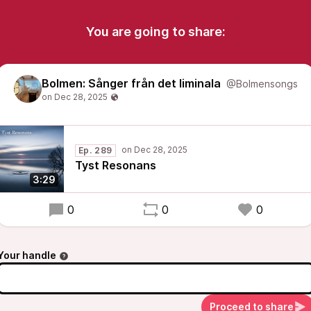
You are going to share:
Bolmen: Sånger från det liminala
@Bolmensongs
Ep. 289
Tyst Resonans
3:29
0
0
0
Your handle
Proceed to share