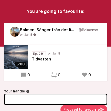
You are going to favourite:
Bolmen: Sånger från det liminala
@Bolmensongs
Ep. 291
Tidvatten
3:00
0
0
0
Your handle
Proceed to favourite