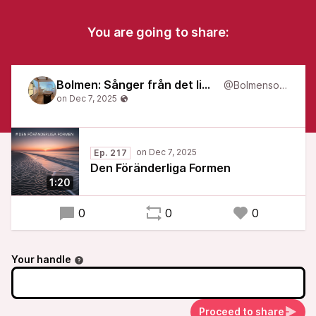
You are going to share:
Bolmen: Sånger från det liminala
@Bolmensongs
Ep. 217
Den Föränderliga Formen
1:20
0
0
0
Your handle
Proceed to share