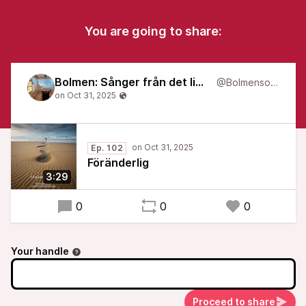
You are going to share:
Bolmen: Sånger från det liminala
@Bolmensongs
Ep. 102
Föränderlig
3:29
0
0
0
Your handle
Proceed to share