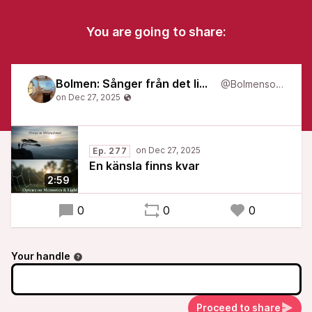
You are going to share:
Bolmen: Sånger från det liminala
@Bolmensongs
Ep. 277
En känsla finns kvar
2:59
0
0
0
Your handle
Proceed to share