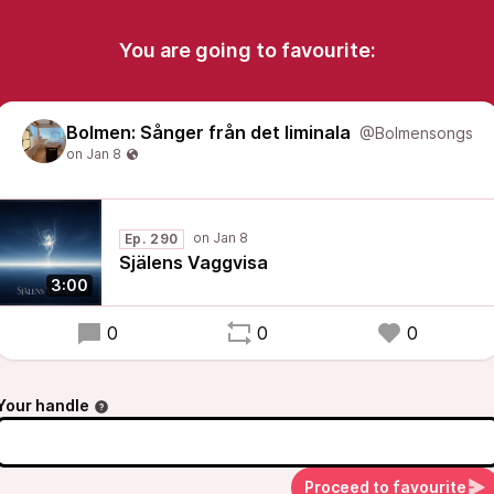
You are going to favourite:
Bolmen: Sånger från det liminala
@Bolmensongs
Ep. 290
Själens Vaggvisa
3:00
0
0
0
Your handle
Proceed to favourite