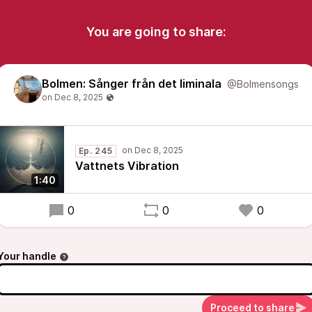
You are going to share:
Bolmen: Sånger från det liminala
@Bolmensongs
Ep. 245
Vattnets Vibration
1:40
0
0
0
Your handle
Proceed to share