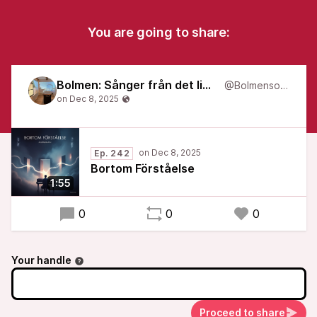
You are going to share:
Bolmen: Sånger från det liminala
@Bolmensongs
Ep. 242
Bortom Förståelse
1:55
0
0
0
Your handle
Proceed to share