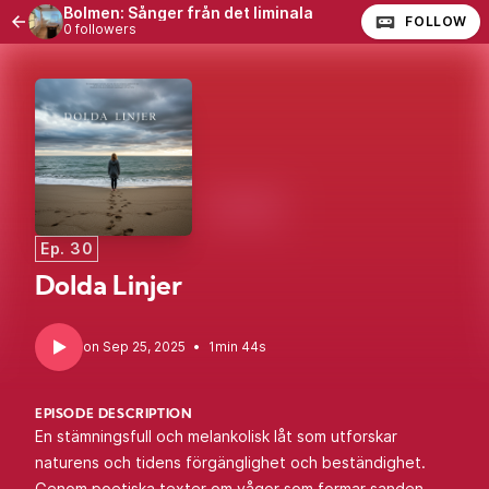
Bolmen: Sånger från det liminala
FOLLOW
0 followers
Ep. 30
Dolda Linjer
•
1min 44s
EPISODE DESCRIPTION
En stämningsfull och melankolisk låt som utforskar
naturens och tidens förgänglighet och beständighet.
Genom poetiska texter om vågor som formar sanden,