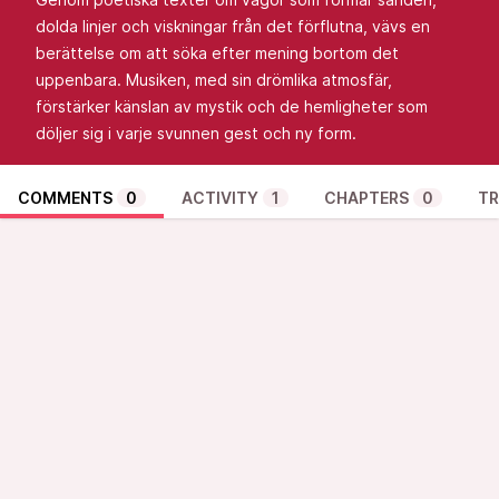
dolda linjer och viskningar från det förflutna, vävs en
berättelse om att söka efter mening bortom det
uppenbara. Musiken, med sin drömlika atmosfär,
förstärker känslan av mystik och de hemligheter som
döljer sig i varje svunnen gest och ny form.
COMMENTS
0
ACTIVITY
1
CHAPTERS
0
TR