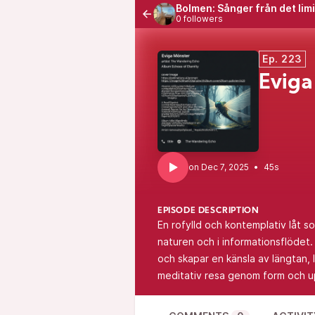
Bolmen: Sånger från det lim
0 followers
Ep. 223
Eviga
•
45s
EPISODE DESCRIPTION
En rofylld och kontemplativ låt 
naturen och i informationsflödet.
och skapar en känsla av längtan, l
meditativ resa genom form och u