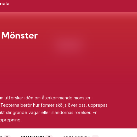
inala
 Mönster
som utforskar idén om återkommande mönster i
 Texterna berör hur former sköljs över oss, upprepas
ikt slingrande vägar eller sländornas rörelser. En
pprepning.