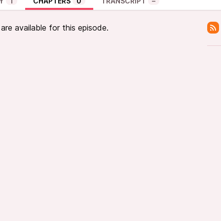
Y
1
CHAPTERS
0
TRANSCRIPT
–
re available for this episode.