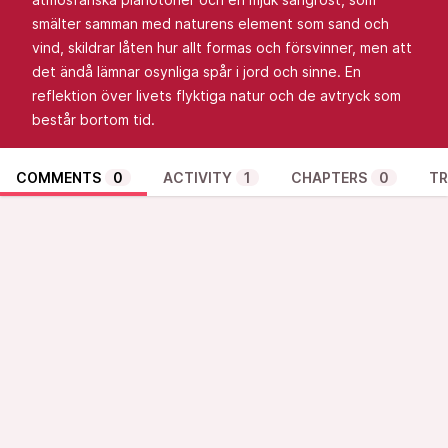
smälter samman med naturens element som sand och
vind, skildrar låten hur allt formas och försvinner, men att
det ändå lämnar osynliga spår i jord och sinne. En
reflektion över livets flyktiga natur och de avtryck som
består bortom tid.
COMMENTS
0
ACTIVITY
1
CHAPTERS
0
TR