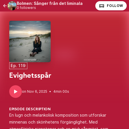
Bolmen: Sånger från det liminala
FOLLOW
0 followers
Ep. 119
Evighetsspår
•
4min 00s
EPISODE DESCRIPTION
En lugn och melankolisk komposition som utforskar
minnenas och skönhetens förgänglighet. Med
atmosfäriska pianotoner och en mjuk sångröst, som