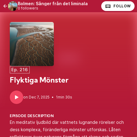
Bolmen: Sånger från det liminala
FOLLOW
0 followers
Ep. 216
Flyktiga Mönster
•
1min 30s
EPISODE DESCRIPTION
En meditativ ljudbild där vattnets lugnande rörelser och
dess komplexa, föränderliga mönster utforskas. Låten
reflekterar över naturens förmåga att skapa och sedan