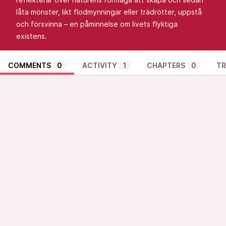
låta mönster, likt flodmynningar eller trädrötter, uppstå
och försvinna – en påminnelse om livets flyktiga
existens.
COMMENTS
0
ACTIVITY
1
CHAPTERS
0
TR