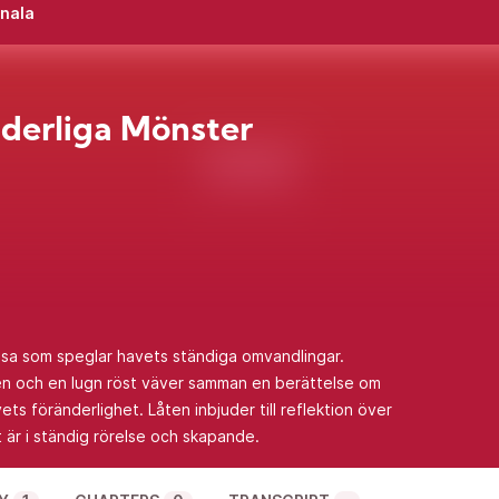
inala
derliga Mönster
esa som speglar havets ständiga omvandlingar.
n och en lugn röst väver samman en berättelse om
ts föränderlighet. Låten inbjuder till reflektion över
lt är i ständig rörelse och skapande.