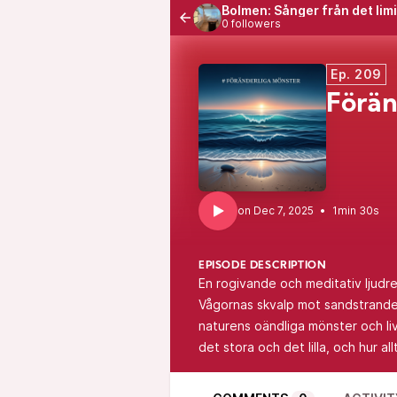
Bolmen: Sånger från det lim
0 followers
Ep. 209
Förän
•
1min 30s
EPISODE DESCRIPTION
En rogivande och meditativ ljudr
Vågornas skvalp mot sandstrande
naturens oändliga mönster och live
det stora och det lilla, och hur al