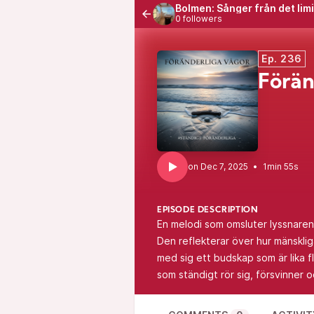
Bolmen: Sånger från det lim
0 followers
Ep. 236
Förän
•
1min 55s
EPISODE DESCRIPTION
En melodi som omsluter lyssnaren
Den reflekterar över hur mänsklig
med sig ett budskap som är lika fl
som ständigt rör sig, försvinner 