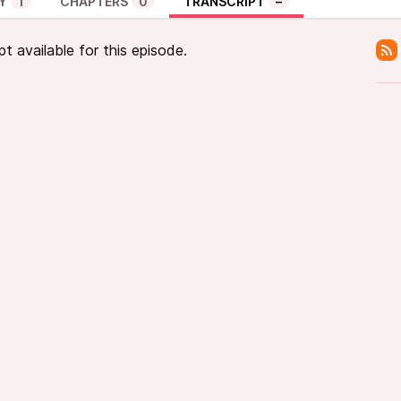
Y
1
CHAPTERS
0
TRANSCRIPT
–
pt available for this episode.