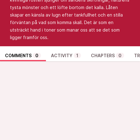
tysta mönster och ett löfte bortom det kalla. Låten
skapar en känsla av lugn efter tankfullhet och en stilla
förväntan på vad som komma skall. Det är som en
utsträckt hand i toner som manar oss att se det som
ligger framför oss.
COMMENTS
0
ACTIVITY
1
CHAPTERS
0
TR