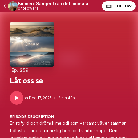
Bolmen: Sånger från det liminala
FOLLOW
0 followers
Ep. 259
Låt oss se
•
2min 40s
EPISODE DESCRIPTION
En rofylld och drömsk melodi som varsamt väver samman
tidlöshet med en innerlig bön om framtidshopp. Den
kvinnliga rösten sjunger om sandens skiftningar, naturens