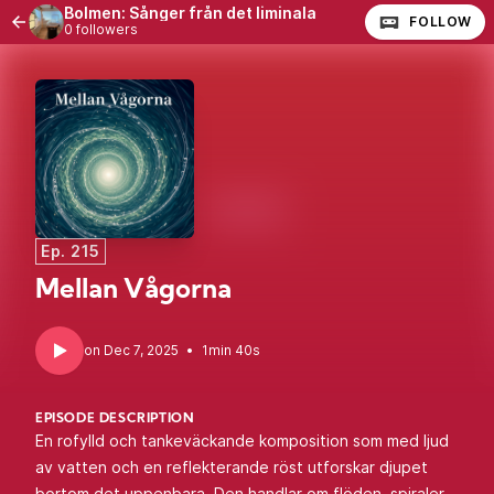
Bolmen: Sånger från det liminala
FOLLOW
0 followers
Ep. 215
Mellan Vågorna
•
1min 40s
EPISODE DESCRIPTION
En rofylld och tankeväckande komposition som med ljud
av vatten och en reflekterande röst utforskar djupet
bortom det uppenbara. Den handlar om flöden, spiraler