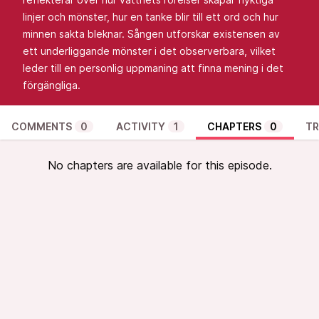
linjer och mönster, hur en tanke blir till ett ord och hur
minnen sakta bleknar. Sången utforskar existensen av
ett underliggande mönster i det observerbara, vilket
leder till en personlig uppmaning att finna mening i det
förgängliga.
COMMENTS
0
ACTIVITY
1
CHAPTERS
0
TR
No chapters are available for this episode.