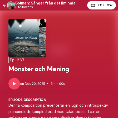
Bolmen: Sånger från det liminala
FOLLOW
0 followers
Ep. 267
Mönster och Mening
•
3min 00s
EPISODE DESCRIPTION
Denna komposition presenterar en lugn och introspektiv
pianomelodi, kompletterad med talad poesi. Texten
reflekterar över hur vattnets rörelser skapar flyktiga