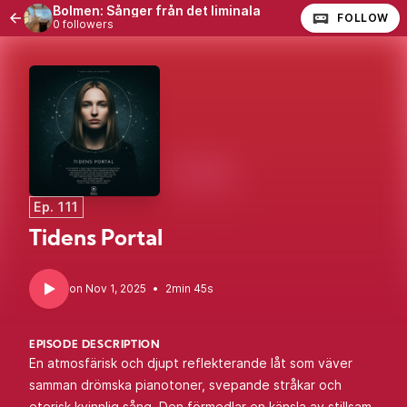
Bolmen: Sånger från det liminala
FOLLOW
0 followers
Ep. 111
Tidens Portal
•
2min 45s
EPISODE DESCRIPTION
En atmosfärisk och djupt reflekterande låt som väver
samman drömska pianotoner, svepande stråkar och
eterisk kvinnlig sång. Den förmedlar en känsla av stillsam