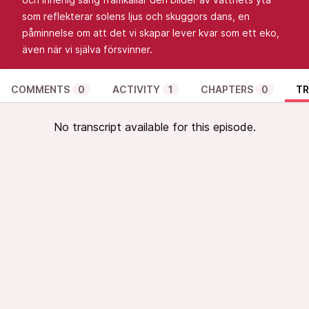
som reflekterar solens ljus och skuggors dans, en
påminnelse om att det vi skapar lever kvar som ett eko,
även när vi själva försvinner.
COMMENTS
0
ACTIVITY
1
CHAPTERS
0
TR
No transcript available for this episode.