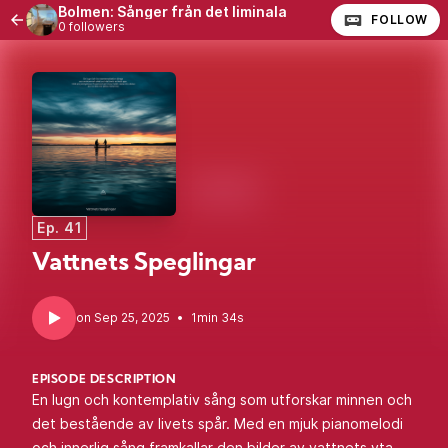
Bolmen: Sånger från det liminala
FOLLOW
0 followers
Ep. 41
Vattnets Speglingar
•
1min 34s
EPISODE DESCRIPTION
En lugn och kontemplativ sång som utforskar minnen och
det bestående av livets spår. Med en mjuk pianomelodi
och innerlig sång framkallar den bilder av vattnets yta