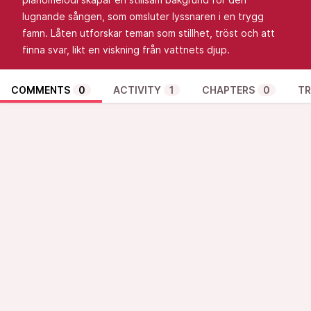
lugnande sången, som omsluter lyssnaren i en trygg
famn. Låten utforskar teman som stillhet, tröst och att
finna svar, likt en viskning från vattnets djup.
COMMENTS
0
ACTIVITY
1
CHAPTERS
0
TR