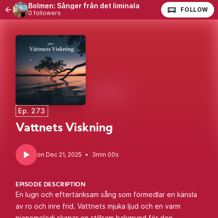
Bolmen: Sånger från det liminala
FOLLOW
0 followers
Ep. 273
Vattnets Viskning
•
3min 00s
EPISODE DESCRIPTION
En lugn och eftertänksam sång som förmedlar en känsla
av ro och inre frid. Vattnets mjuka ljud och en varm
pianomelodi skapar en stillsam bakgrund för den