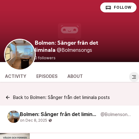
FOLLOW
Bolmen: Sånger från det
@Bolmensongs
liminala
0 followers
ACTIVITY
EPISODES
ABOUT
Back to Bolmen: Sånger från det liminala posts
Bolmen: Sånger från det liminala
@Bolmensongs