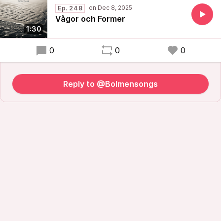
Ep. 248
Vågor och Former
1:30
0
0
0
Reply to @Bolmensongs