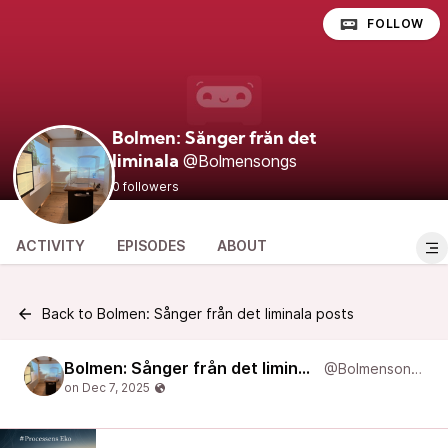
FOLLOW
Bolmen: Sånger från det
@Bolmensongs
liminala
0 followers
ACTIVITY
EPISODES
ABOUT
Back to Bolmen: Sånger från det liminala posts
Bolmen: Sånger från det liminala
@Bolmensongs