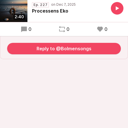
Ep. 227
Processens Eko
2:40
0
0
0
Reply to @Bolmensongs