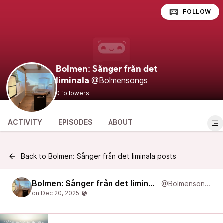
FOLLOW
Bolmen: Sånger från det
@Bolmensongs
liminala
0 followers
ACTIVITY
EPISODES
ABOUT
Back to Bolmen: Sånger från det liminala posts
Bolmen: Sånger från det liminala
@Bolmensongs