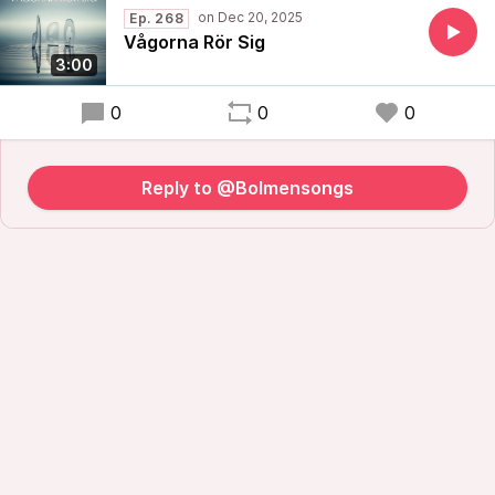
Ep. 268
Vågorna Rör Sig
3:00
0
0
0
Reply to @Bolmensongs