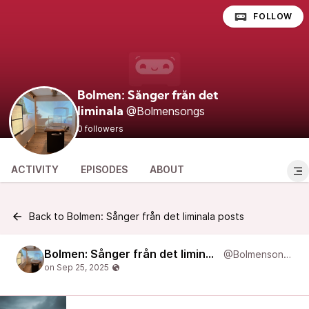
FOLLOW
Bolmen: Sånger från det
@Bolmensongs
liminala
0 followers
ACTIVITY
EPISODES
ABOUT
Back to Bolmen: Sånger från det liminala posts
Bolmen: Sånger från det liminala
@Bolmensongs