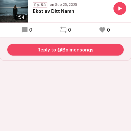
Ep. 53
Ekot av Ditt Namn
1:54
0
0
0
Reply to @Bolmensongs