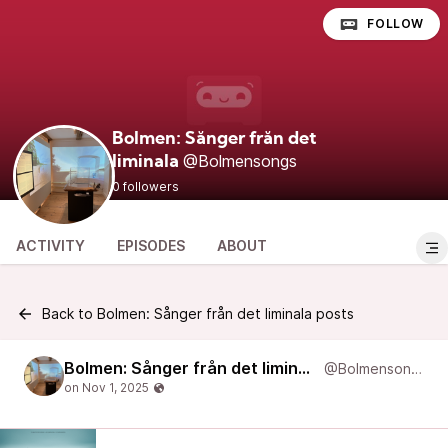
FOLLOW
Bolmen: Sånger från det
@Bolmensongs
liminala
0 followers
ACTIVITY
EPISODES
ABOUT
Back to Bolmen: Sånger från det liminala posts
Bolmen: Sånger från det liminala
@Bolmensongs