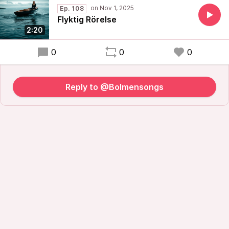
Ep. 108
Flyktig Rörelse
2:20
0
0
0
Reply to @Bolmensongs