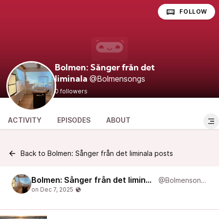
FOLLOW
Bolmen: Sånger från det
@Bolmensongs
liminala
0 followers
ACTIVITY
EPISODES
ABOUT
Back to Bolmen: Sånger från det liminala posts
Bolmen: Sånger från det liminala
@Bolmensongs