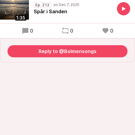
Ep. 212
Spår i Sanden
1:35
0
0
0
Reply to @Bolmensongs