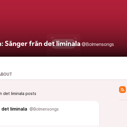
 Sånger från det liminala
@Bolmensongs
ABOUT
 det liminala posts
det liminala
@Bolmensongs