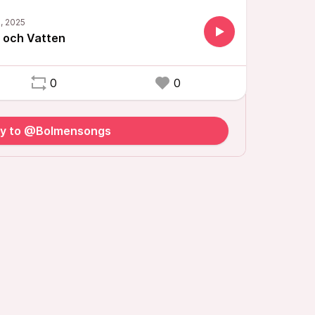
 och Vatten
0
0
ly to @Bolmensongs