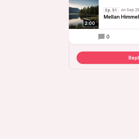
Ep. 51
Mellan Himmel
2:00
0
Rep