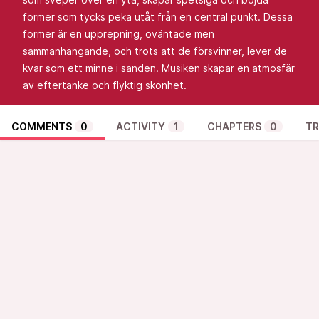
former som tycks peka utåt från en central punkt. Dessa
former är en upprepning, oväntade men
sammanhängande, och trots att de försvinner, lever de
kvar som ett minne i sanden. Musiken skapar en atmosfär
av eftertanke och flyktig skönhet.
COMMENTS
0
ACTIVITY
1
CHAPTERS
0
TR