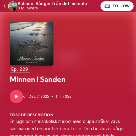
Bolmen: Sånger från det liminala
FOLLOW
0 followers
Ep. 229
Minnen i Sanden
•
1min 35s
EPISODE DESCRIPTION
En lugn och melankolisk melodi med djupa stråkar vävs
samman med en poetisk berättelse. Den beskriver vågor
som sveper över en yta, skapar spetsiga och böjda