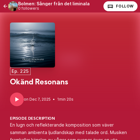
Bolmen: Sånger från det liminala
FOLLOW
0 followers
Ep. 225
Okänd Resonans
•
1min 20s
EPISODE DESCRIPTION
En lugn och reflekterande komposition som väver
samman ambienta ljudlandskap med talade ord. Musiken
framkallar känslan av vågor som sveper över en yta,