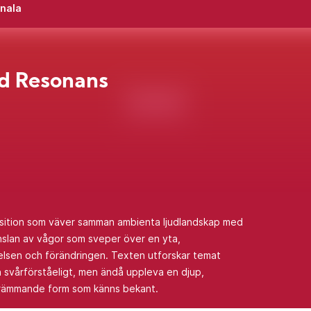
inala
d Resonans
sition som väver samman ambienta ljudlandskap med
änslan av vågor som sveper över en yta,
elsen och förändringen. Texten utforskar temat
h svårförståeligt, men ändå uppleva en djup,
främmande form som känns bekant.