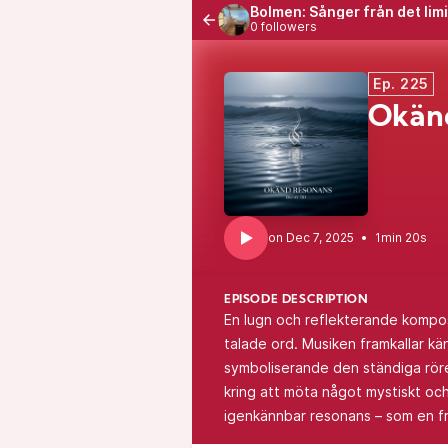
Bolmen: Sånger från det lim
0 followers
Ep. 225
Okän
•
1min 20s
EPISODE DESCRIPTION
En lugn och reflekterande kompo
talade ord. Musiken framkallar k
symboliserande den ständiga rör
kring att möta något mystiskt oc
igenkännbar resonans – som en 